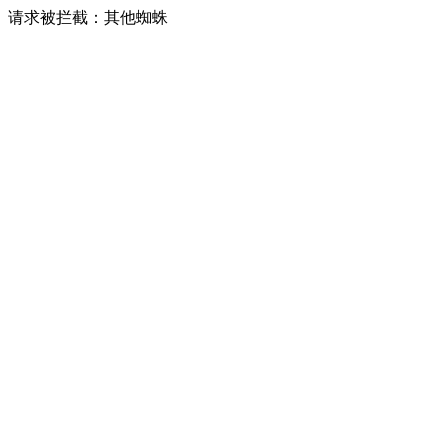
请求被拦截：其他蜘蛛