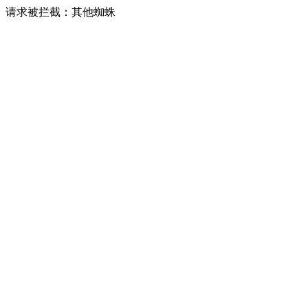
请求被拦截：其他蜘蛛