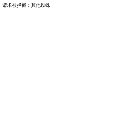
请求被拦截：其他蜘蛛