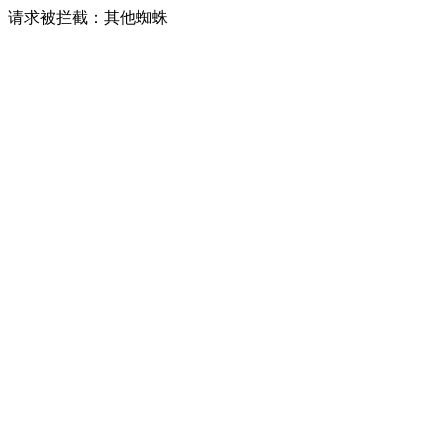
请求被拦截：其他蜘蛛