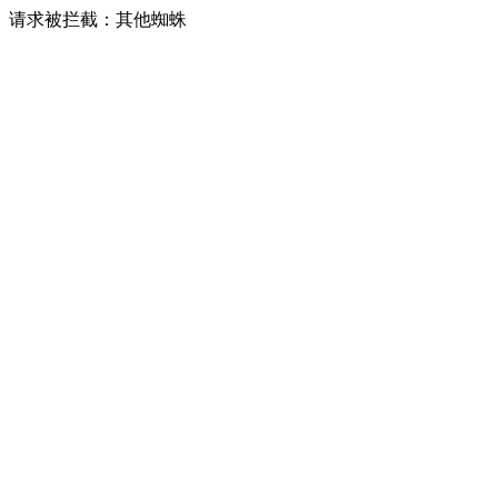
请求被拦截：其他蜘蛛