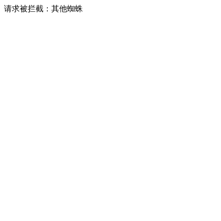
请求被拦截：其他蜘蛛