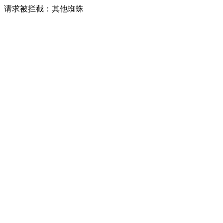
请求被拦截：其他蜘蛛