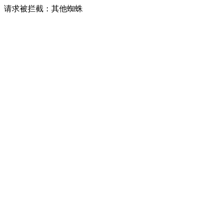
请求被拦截：其他蜘蛛