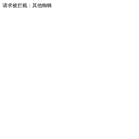
请求被拦截：其他蜘蛛