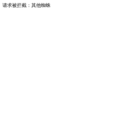
请求被拦截：其他蜘蛛