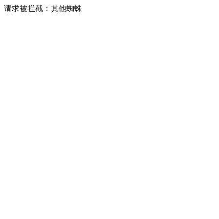
请求被拦截：其他蜘蛛