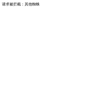
请求被拦截：其他蜘蛛