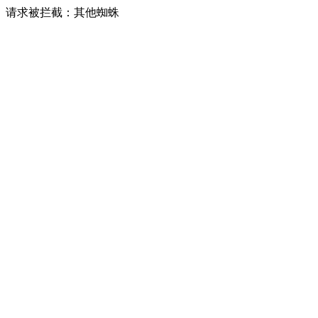
请求被拦截：其他蜘蛛