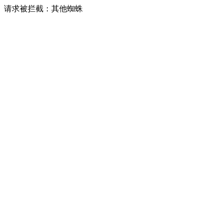
请求被拦截：其他蜘蛛