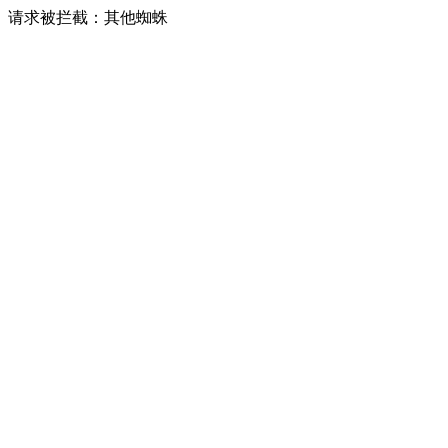
请求被拦截：其他蜘蛛