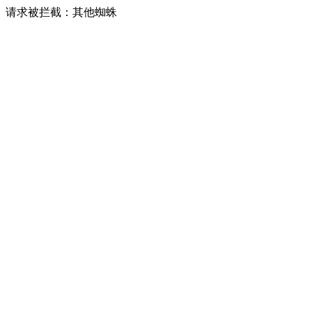
请求被拦截：其他蜘蛛