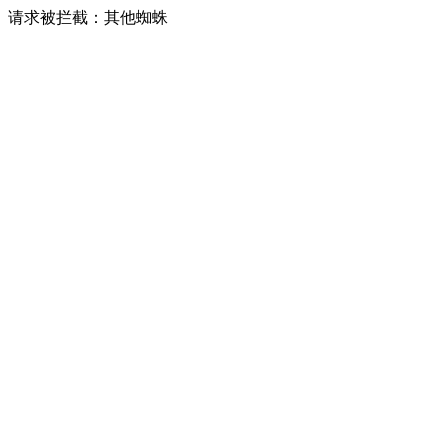
请求被拦截：其他蜘蛛