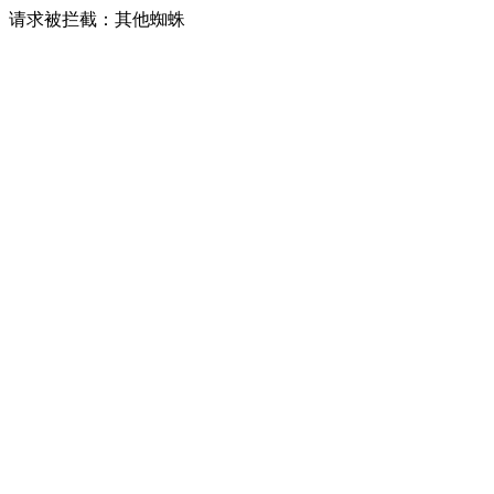
请求被拦截：其他蜘蛛