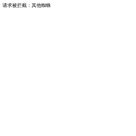
请求被拦截：其他蜘蛛