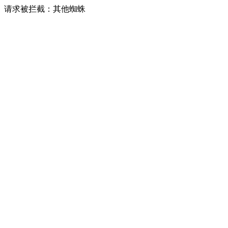
请求被拦截：其他蜘蛛