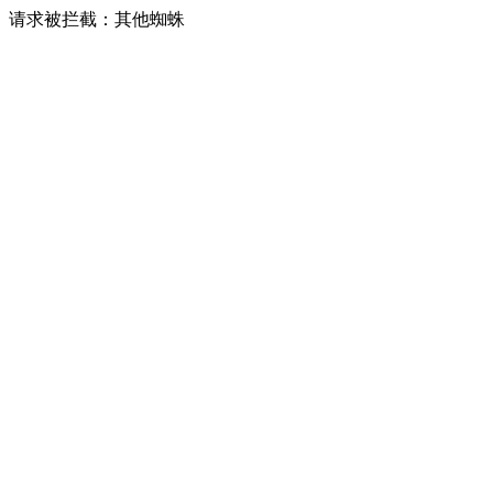
请求被拦截：其他蜘蛛