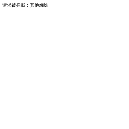
请求被拦截：其他蜘蛛