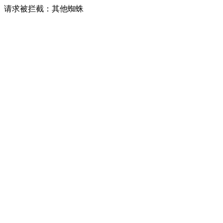
请求被拦截：其他蜘蛛