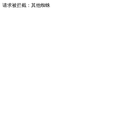
请求被拦截：其他蜘蛛