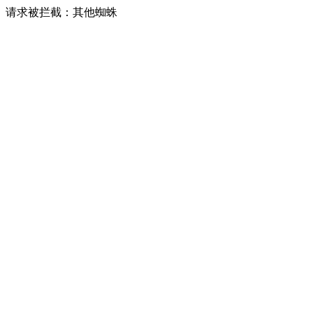
请求被拦截：其他蜘蛛