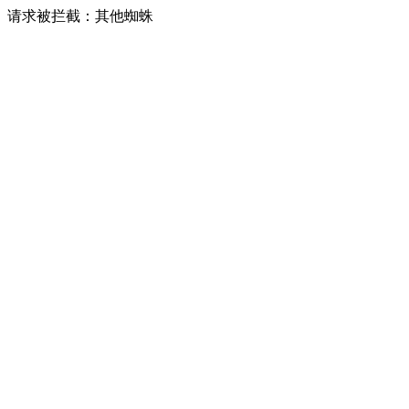
请求被拦截：其他蜘蛛