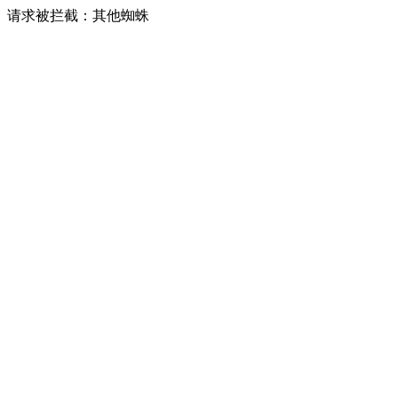
请求被拦截：其他蜘蛛