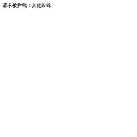
请求被拦截：其他蜘蛛