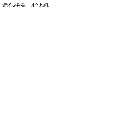
请求被拦截：其他蜘蛛