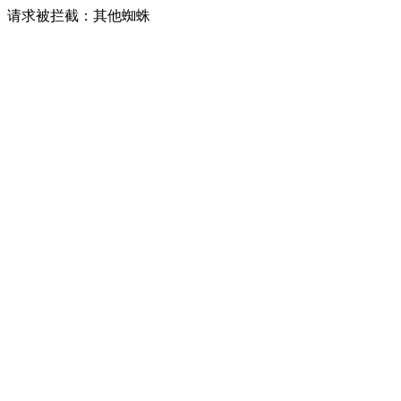
请求被拦截：其他蜘蛛