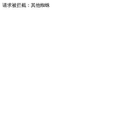
请求被拦截：其他蜘蛛