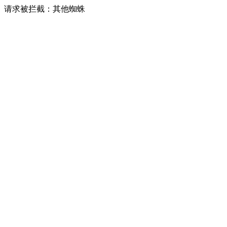
请求被拦截：其他蜘蛛