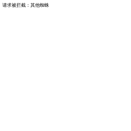
请求被拦截：其他蜘蛛