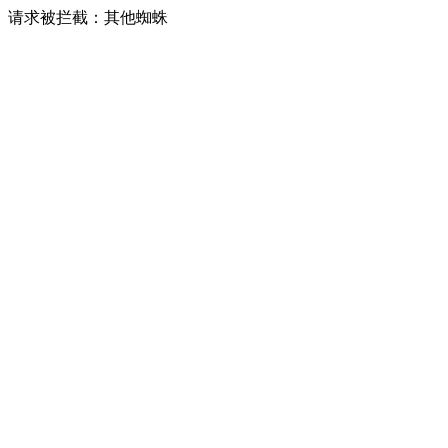
请求被拦截：其他蜘蛛