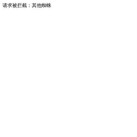
请求被拦截：其他蜘蛛