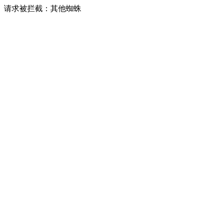
请求被拦截：其他蜘蛛