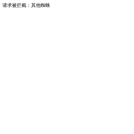
请求被拦截：其他蜘蛛