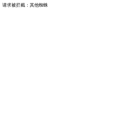
请求被拦截：其他蜘蛛