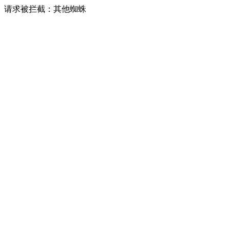
请求被拦截：其他蜘蛛