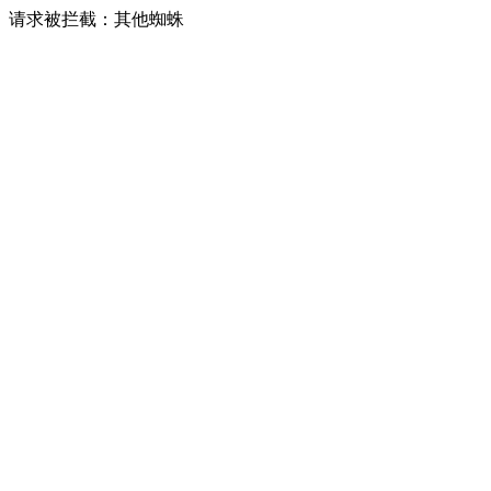
请求被拦截：其他蜘蛛