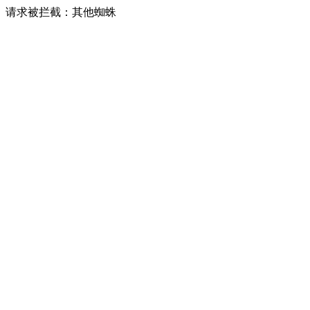
请求被拦截：其他蜘蛛